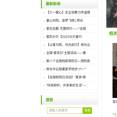
最新新闻
【六一暖心】女企协聚力传温情
童心向阳，逐梦飞翔 | 邢台
爱在信都·艺路同行——“全国
相
爱的分贝【2025分贝童行·
【以爱为帆，向光前行】邢台云
全国“爱耳日”主题活动——春
第八个全国残疾预防日—预防疾
邢台市云翔康复学校庆“六一”
【全国助残日活动】“爱来‘碍
“科技助听，共享美好生活”—
搜索
家