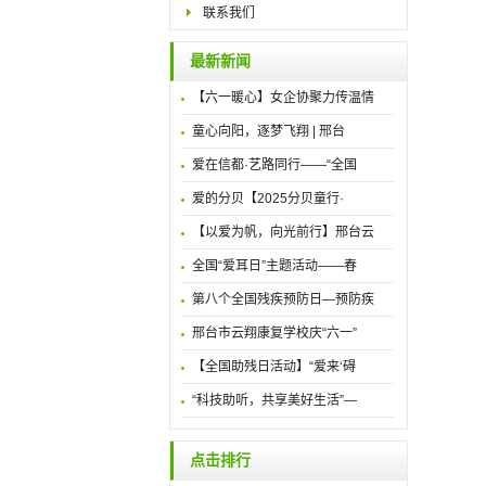
联系我们
最新新闻
【六一暖心】女企协聚力传温情
童心向阳，逐梦飞翔 | 邢台
爱在信都·艺路同行——“全国
爱的分贝【2025分贝童行·
【以爱为帆，向光前行】邢台云
全国“爱耳日”主题活动——春
第八个全国残疾预防日—预防疾
邢台市云翔康复学校庆“六一”
【全国助残日活动】“爱来‘碍
“科技助听，共享美好生活”—
点击排行